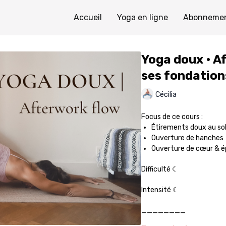
Accueil
Yoga en ligne
Abonneme
Yoga doux • Af
ses fondation
Cécilia
Focus de ce cours :
Étirements doux au so
Ouverture de hanches
Ouverture de cœur & é
Difficulté ☾
Intensité ☾
________