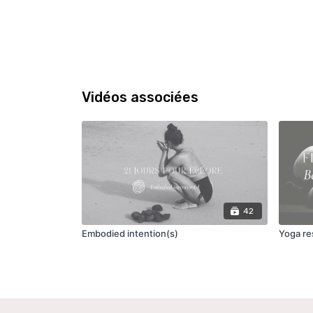
Vidéos associées
42
Embodied intention(s)
Yoga re