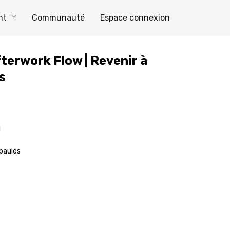
nt
Communauté
Espace connexion
terwork Flow | Revenir à
s
l
paules