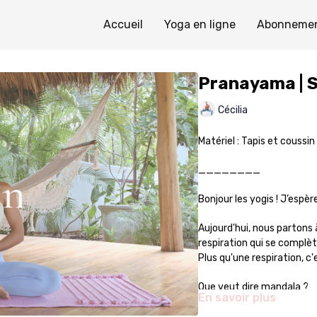
Accueil
Yoga en ligne
Abonneme
Pranayama | S
Cécilia
Matériel : Tapis et coussi
________
Bonjour les yogis ! J’espèr
Aujourd'hui, nous partons
respiration qui se complète
Plus qu'une respiration, 
Que veut dire mandala ?
En savoir plus
En sanskrit, ce terme signifie « cercle », ou encore, « sphère ». Il p