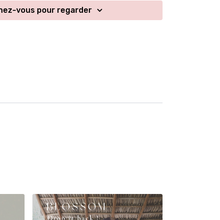
itation (ou de respiration) circulaire et harmonieux.
ez-vous pour regarder
ayama, le mandala est visualisé mentalement pour
lui aussi circulaire. L'inspiration, l'espace entre
 puis le hiatus entre l'expiration et l'inspiration.
née à travers le caractère infini des cycles. Le tout
amique de continuité. Cette immersion dans son
 être un pèlerinage au cœur de soi, une incarnation
rme en nous à travers l'élément air. Une symbiose
and N et notre nature.
 comment ça s'est passé en commentaire...
belle pratique 💕