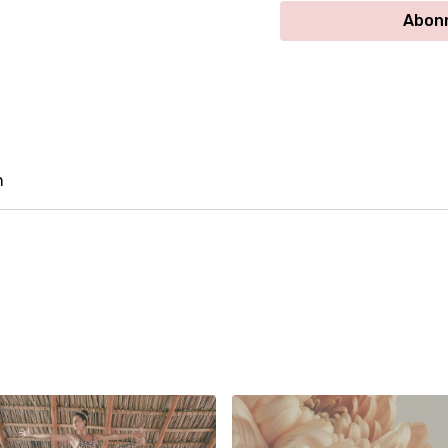
s'agir d'un support de méd
Abonn
Dans le contexte du pran
donner une base au souffle, 
l'inspiration et l'expiration
Cette circularité est incar
s'inscrivant dans une dyn
n
souffle se veut avant tout
de la nature, qui prend fo
entre la Nature avec un gr
N'hésitez pas à me dire
Je vous souhaite une très 