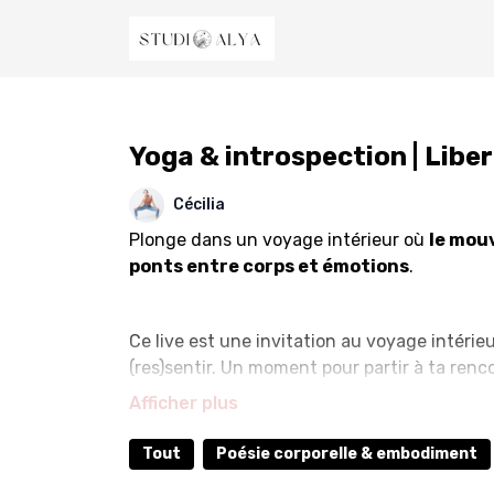
Yoga & introspection | Libe
Cécilia
Plonge dans un voyage intérieur où
le mou
ponts entre corps et émotions
.
Ce live est une invitation au voyage intérieu
(res)sentir. Un moment pour partir à ta renc
À travers une guidance douce et incarnée, t
(ré)apprivoiser ton corps et de l'habiter ple
Tout
Poésie corporelle & embodiment
Ce LIVE comprend :