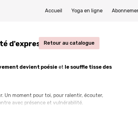
Accueil
Yoga en ligne
Abonneme
Diffusion en direct terminée
rté d'expression corporelle
Retour au catalogue
vement devient poésie
et
le souffle tisse des
r. Un moment pour toi, pour ralentir, écouter,
ontre avec présence et vulnérabilité.
u partiras à l'exploration de toi-même afin de
inement.