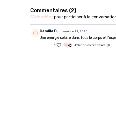
________
Commentaires (
2
)
S'identifier
pour participer à la conversatio
Code : CECILIA2023
Playlist
ICI
Camille B.
novembre 22, 2025
Une énergie solaire dans tous le corps et l'espri
________
1
Afficher les réponses (1)
Bonjour les yogis 😊
Comment allez-vous ?
Je vous propose aujourd'hui une séquence si
Souplesse mais aussi stabilité se marient p
pouvez réaliser chaque jour.
Je vous souhaite une très belle pratique,