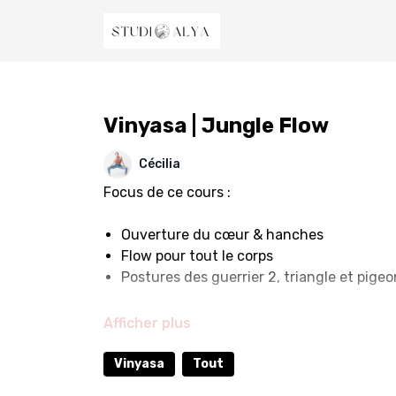
Vinyasa | Jungle Flow
Cécilia
Focus de ce cours :
Ouverture du
cœur
& hanches
Flow pour tout le corps
Postures des guerrier 2, triangle et pige
Difficulté ☾☾
Vinyasa
Tout
Intensité ☾☾