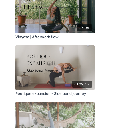
28:06
Vinyasa | Afterwork flow
01:09:35
Poétique expansion - Side bend journey