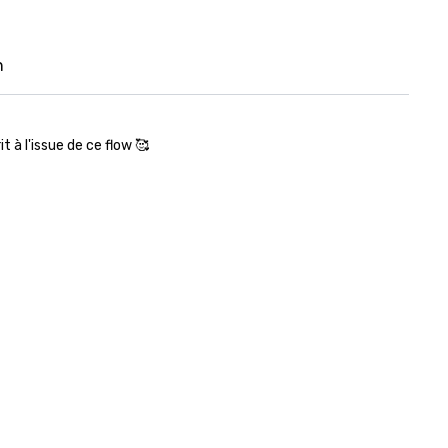
n
t à l'issue de ce flow 🥰
mple pour travailler tout le corps en profondeur.
arfaitement pour vous offrir un flow complet que vous