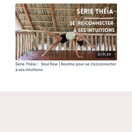
asanas dans ce cadre est bel et bien rythmée et
animée par cette thématique, il serait donc
dommage de passer à côté
😉
Je vous souhaite une très belle écoute,
Avec tout mon amour,
C.
01:11:39
Série Théia ☾ Soul flow | Routine pour se (re)connecter
à ses intuitions