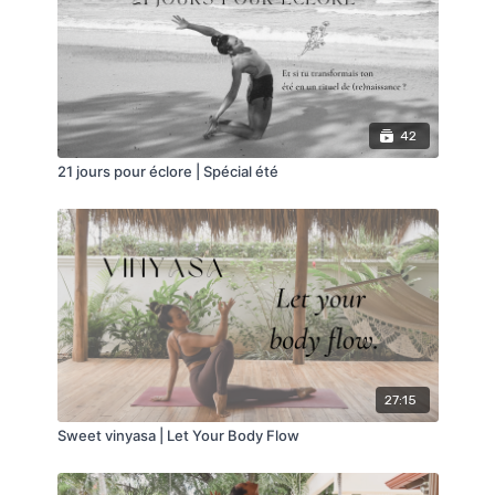
Une séance de yoga debout 100% dynamique et
concise, idéale si vous disposez de peu de temps.
Belle séance
... 🌸
42
21 jours pour éclore | Spécial été
27:15
Sweet vinyasa | Let Your Body Flow