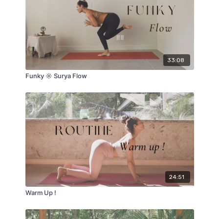
le mouvement, la grâce, la légèreté, l’adaptabilité. Il
prend naissance dans l’espace et bouge à sa guise.
Dans ce flow, l'idée sera d'incarner l'aisance et la
finesse dans chaque mouvement, dans chaque asana
et chaque respiration.
33:08
Je vous souhaite une très belle séance.
Funky ☼ Surya Flow
Avec tout mon amour,
24:51
Warm Up !