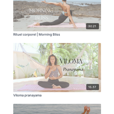
L'idée est de libérer la colonne vertébrale de toute
ces tensions tout en renouant avec la fluidité,
incarnant ainsi les jolies vagues de l'océan.
Le petit + ?
Cette vidéo est introductive au flow
30:21
associé "Faire danser sa colonne".
Rituel corporel | Morning Bliss
Bonne séance ♥️
N'hésite pas à me dire comment ça s'est passé en
commentaire ! 🌸
Avec tout mon amour,
C.
15:37
Viloma pranayama