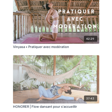
tout nouveau flow pour le soir.
Une routine douce et poétique pour se (re)connecter
à des énergies plus lunaires, plus douces et plus
féminines. L'accent sera mis sur l'ouverture des
hanches. Une belle manière de créer de l'espace et de
revenir à soi après une journée bien chargée.
42:29
Une jolie petite aventure nous attend. Je t'invite à
Vinyasa • Pratiquer avec modération
dérouler ton tapis ⭐️
Avec tout mon amour,
C.
37:43
HONORER | Flow dansant pour s'accueillir