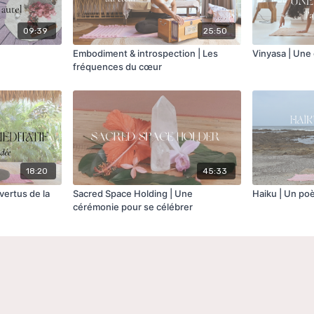
09:39
25:50
Embodiment & introspection | Les
Vinyasa | Une 
fréquences du cœur
18:20
45:33
 vertus de la
Sacred Space Holding | Une
Haiku | Un po
cérémonie pour se célébrer