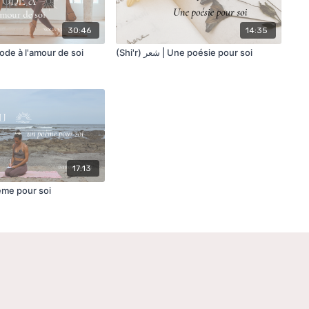
30:46
14:35
ode à l'amour de soi
(Shi'r) شعر | Une poésie pour soi
17:13
ème pour soi